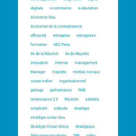
digitale
e-commerce
e-réputation
économie bleu
économie de la connaissance
efficacité
entreprise
entreprises
formation
HEC Paris
ile de la Réunion
ile de Mayotte
innovation
internet
management
Manager
mayotte
medias sociaux
ocean indien
organisationnel
partage
performance
PME
renaissance 2.0
Réunion
salariés
simplicité
solitude
stratégie
stratégie océan bleu
Stratégie Ocean Bleue
stratégique
Télécommunications
TPE
vidéo