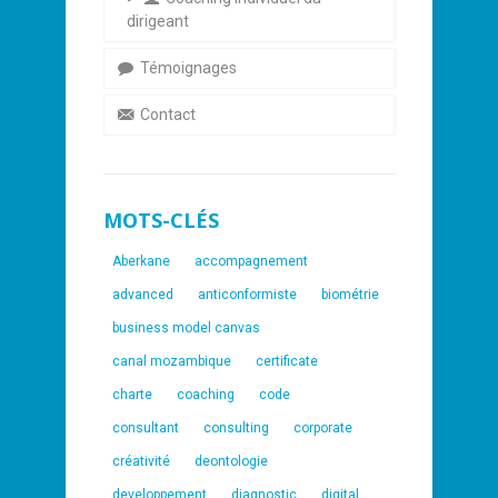
dirigeant
Témoignages
Contact
MOTS-CLÉS
Aberkane
accompagnement
advanced
anticonformiste
biométrie
business model canvas
canal mozambique
certificate
charte
coaching
code
consultant
consulting
corporate
créativité
deontologie
developpement
diagnostic
digital