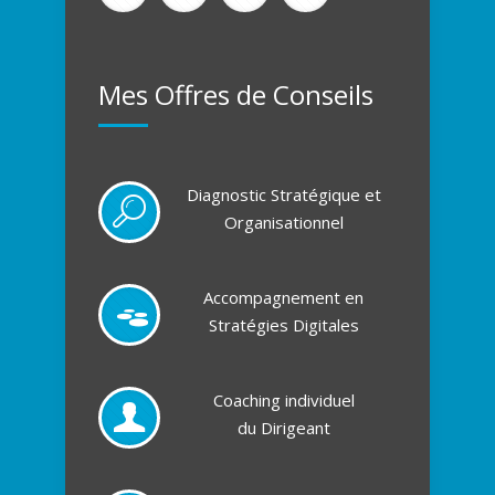
Mes Offres de Conseils
Diagnostic Stratégique et
Organisationnel
Accompagnement en
Stratégies Digitales
Coaching individuel
du Dirigeant