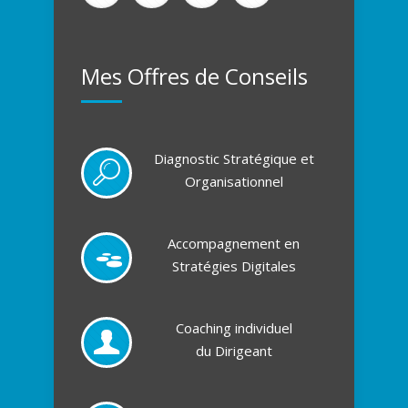
Mes Offres de Conseils
Diagnostic Stratégique et
Organisationnel
Accompagnement en
Stratégies Digitales
Coaching individuel
du Dirigeant