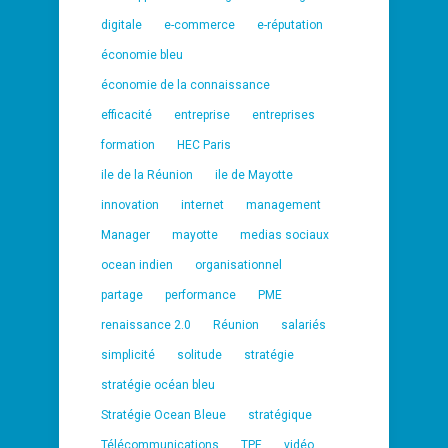
digitale
e-commerce
e-réputation
économie bleu
économie de la connaissance
efficacité
entreprise
entreprises
formation
HEC Paris
ile de la Réunion
ile de Mayotte
innovation
internet
management
Manager
mayotte
medias sociaux
ocean indien
organisationnel
partage
performance
PME
renaissance 2.0
Réunion
salariés
simplicité
solitude
stratégie
stratégie océan bleu
Stratégie Ocean Bleue
stratégique
Télécommunications
TPE
vidéo