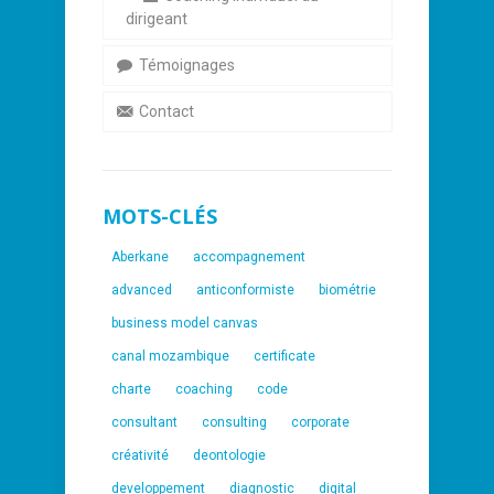
dirigeant
Témoignages
Contact
MOTS-CLÉS
Aberkane
accompagnement
advanced
anticonformiste
biométrie
business model canvas
canal mozambique
certificate
charte
coaching
code
consultant
consulting
corporate
créativité
deontologie
developpement
diagnostic
digital