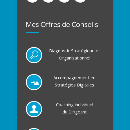
Mes Offres de Conseils
Diagnostic Stratégique et
Organisationnel
Accompagnement en
Stratégies Digitales
Coaching individuel
du Dirigeant