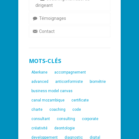
dirigeant
Témoignages
Contact
MOTS-CLÉS
Aberkane
accompagnement
advanced
anticonformiste
biométrie
business model canvas
canal mozambique
certificate
charte
coaching
code
consultant
consulting
corporate
créativité
deontologie
developpement
diagnostic
digital