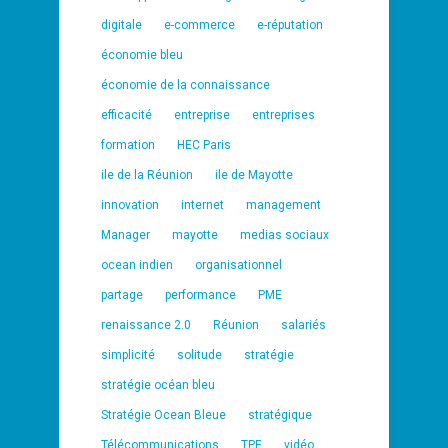
digitale
e-commerce
e-réputation
économie bleu
économie de la connaissance
efficacité
entreprise
entreprises
formation
HEC Paris
ile de la Réunion
ile de Mayotte
innovation
internet
management
Manager
mayotte
medias sociaux
ocean indien
organisationnel
partage
performance
PME
renaissance 2.0
Réunion
salariés
simplicité
solitude
stratégie
stratégie océan bleu
Stratégie Ocean Bleue
stratégique
Télécommunications
TPE
vidéo