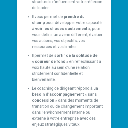
structurels n’influencent votre réflexion
de leader
Il vous permet de
prendre du
champ
pour développer votre capacité
à
voir les choses « autrement »
, pour
vous définir un avenir différent, évaluer
vos actions, vos objectifs, vos
ressources et vos limites
Il permet de
sortir de la solitude de
« coureur de fond »
en réfléchissant à
voix haute au sein d’une relation
strictement confidentielle et
bienveillante.
Le coaching de dirigeant répond à
un
besoin d’accompagnement « sans
concession »
dans des moments de
transition ou de changement important
dans l’environnement interne ou
externe à votre entreprise avec des
enjeux stratégiques vitaux.