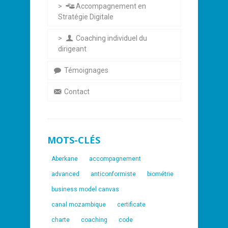
Accompagnement en
Stratégie Digitale
Coaching individuel du
dirigeant
Témoignages
Contact
MOTS-CLÉS
Aberkane
accompagnement
advanced
anticonformiste
biométrie
business model canvas
canal mozambique
certificate
charte
coaching
code