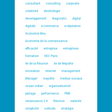
consultant
consulting
corporate
créativité
deontologie
developpement
diagnostic
digital
digitale
e-commerce
e-réputation
économie bleu
économie de la connaissance
efficacité
entreprise
entreprises
formation
HEC Paris
ile de la Réunion
ile de Mayotte
innovation
internet
management
Manager
mayotte
medias sociaux
ocean indien
organisationnel
partage
performance
PME
renaissance 2.0
Réunion
salariés
simplicité
solitude
stratégie