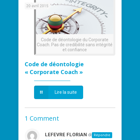
20 avril 2015
Code de déontologie du Corporate
Coach. Pas de credibilité sans intégrité
et confiance
Code de déontologie
« Corporate Coach »
Lire la suite
1 Comment
LEFEVRE FLORIAN
dit :
Répondre