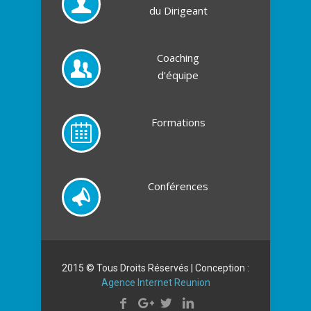
du Dirigeant
Coaching
d'équipe
Formations
Conférences
2015 © Tous Droits Réservés | Conception :
Agence Internet Reunion