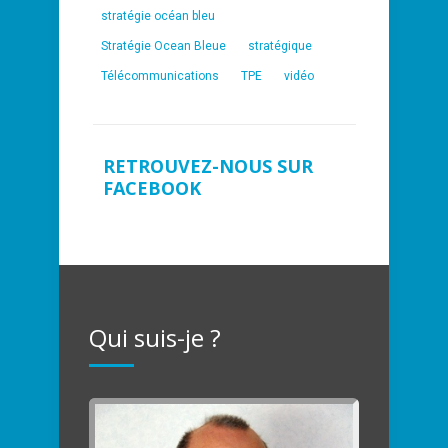
stratégie océan bleu
Stratégie Ocean Bleue
stratégique
Télécommunications
TPE
vidéo
RETROUVEZ-NOUS SUR
FACEBOOK
Qui suis-je ?