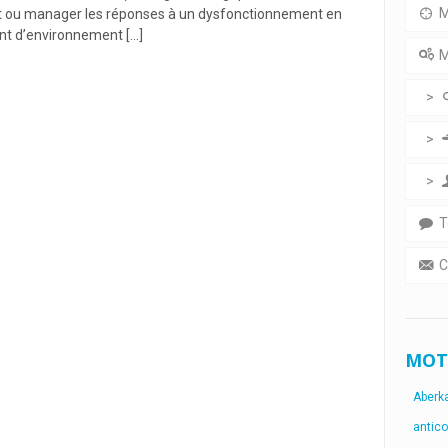
M
eant ou manager les réponses à un dysfonctionnement en
nt d’environnement
[…]
M
T
C
MOT
Aberk
antic