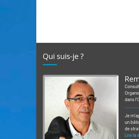
Qui suis-je ?
Rem
Consult
Organis
dans l’
Je m’a
un bâti
de strat
Lire la