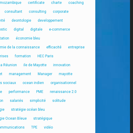
 mozambique
certificate
charte
coaching
consultant
consulting
corporate
vité
deontologie
developpement
ostic
digital
digitale
e-commerce
tation
économie bleu
mie de la connaissance
efficacité
entreprise
rises
formation
HEC Paris
 la Réunion
ile de Mayotte
innovation
et
management
Manager
mayotte
s sociaux
ocean indien
organisationnel
ge
performance
PME
renaissance 2.0
on
salariés
simplicité
solitude
gie
stratégie océan bleu
égie Ocean Bleue
stratégique
ommunications
TPE
vidéo