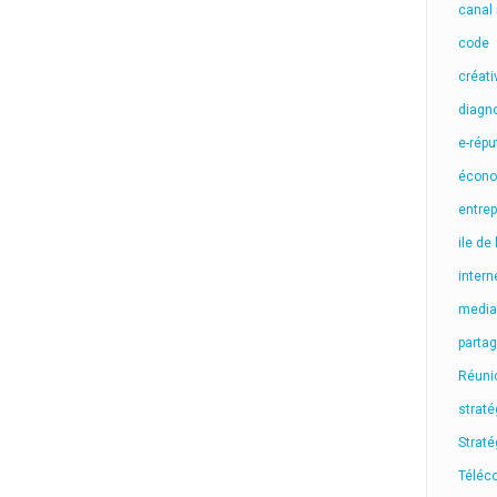
canal
code
créati
diagn
e-répu
écono
entrep
ile de
intern
media
parta
Réuni
straté
Strat
Téléc