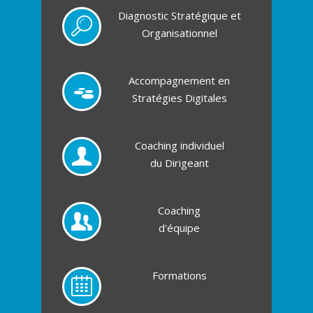
Diagnostic Stratégique et
Organisationnel
Accompagnement en
Stratégies Digitales
Coaching individuel
du Dirigeant
Coaching
d'équipe
Formations