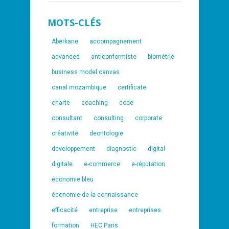
MOTS-CLÉS
Aberkane
accompagnement
advanced
anticonformiste
biométrie
business model canvas
canal mozambique
certificate
charte
coaching
code
consultant
consulting
corporate
créativité
deontologie
developpement
diagnostic
digital
digitale
e-commerce
e-réputation
économie bleu
économie de la connaissance
efficacité
entreprise
entreprises
formation
HEC Paris