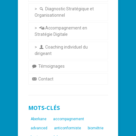
Diagnostic Stratégique et
Organisationnel
Accompagnement en
Stratégie Digitale
Coaching individuel du
dirigeant
Témoignages
Contact
MOTS-CLÉS
Aberkane
accompagnement
advanced
anticonformiste
biométrie