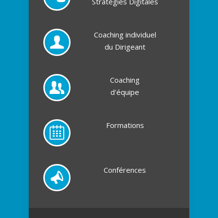
Stratégies Digitales
Coaching individuel
du Dirigeant
Coaching
d'équipe
Formations
Conférences