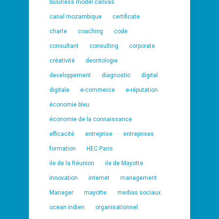
business model canvas
canal mozambique
certificate
charte
coaching
code
consultant
consulting
corporate
créativité
deontologie
developpement
diagnostic
digital
digitale
e-commerce
e-réputation
économie bleu
économie de la connaissance
efficacité
entreprise
entreprises
formation
HEC Paris
ile de la Réunion
ile de Mayotte
innovation
internet
management
Manager
mayotte
medias sociaux
ocean indien
organisationnel