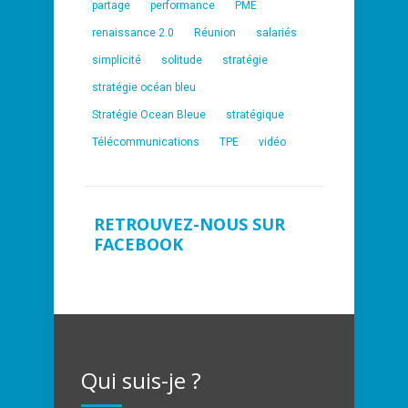
partage
performance
PME
renaissance 2.0
Réunion
salariés
simplicité
solitude
stratégie
stratégie océan bleu
Stratégie Ocean Bleue
stratégique
Télécommunications
TPE
vidéo
RETROUVEZ-NOUS SUR
FACEBOOK
Qui suis-je ?