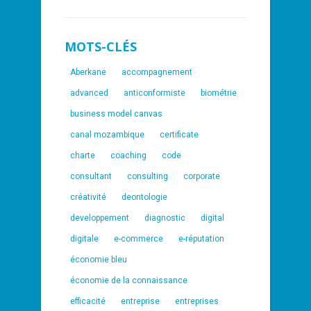
MOTS-CLÉS
Aberkane
accompagnement
advanced
anticonformiste
biométrie
business model canvas
canal mozambique
certificate
charte
coaching
code
consultant
consulting
corporate
créativité
deontologie
developpement
diagnostic
digital
digitale
e-commerce
e-réputation
économie bleu
économie de la connaissance
efficacité
entreprise
entreprises