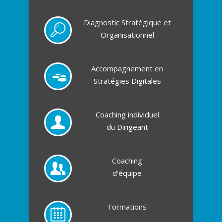
Diagnostic Stratégique et
Organisationnel
Accompagnement en
Stratégies Digitales
Coaching individuel
du Dirigeant
Coaching
d'équipe
Formations