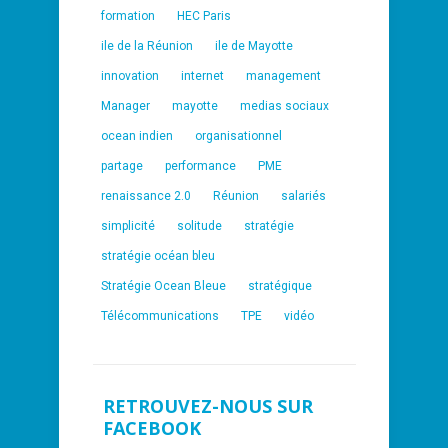
formation
HEC Paris
ile de la Réunion
ile de Mayotte
innovation
internet
management
Manager
mayotte
medias sociaux
ocean indien
organisationnel
partage
performance
PME
renaissance 2.0
Réunion
salariés
simplicité
solitude
stratégie
stratégie océan bleu
Stratégie Ocean Bleue
stratégique
Télécommunications
TPE
vidéo
RETROUVEZ-NOUS SUR
FACEBOOK