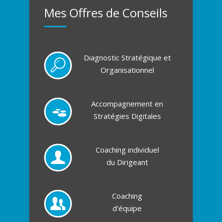
Mes Offres de Conseils
Diagnostic Stratégique et
Organisationnel
Accompagnement en
Stratégies Digitales
Coaching individuel
du Dirigeant
Coaching
d'équipe