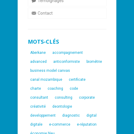
Témoignages
Contact
MOTS-CLÉS
Aberkane
accompagnement
advanced
anticonformiste
biométrie
business model canvas
canal mozambique
certificate
charte
coaching
code
consultant
consulting
corporate
créativité
deontologie
developpement
diagnostic
digital
digitale
e-commerce
e-réputation
économie bleu