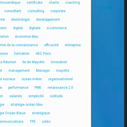
 mozambique
certificate
charte
coaching
consultant
consulting
corporate
vité
deontologie
developpement
ostic
digital
digitale
e-commerce
tation
économie bleu
mie de la connaissance
efficacité
entreprise
rises
formation
HEC Paris
 la Réunion
ile de Mayotte
innovation
et
management
Manager
mayotte
s sociaux
ocean indien
organisationnel
ge
performance
PME
renaissance 2.0
on
salariés
simplicité
solitude
gie
stratégie océan bleu
égie Ocean Bleue
stratégique
ommunications
TPE
vidéo