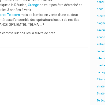
ayotte en 2015 ? Rien n’est moins sûr …
canal
tique à la Réunion,
Orange
ne veut pas être décroché et
code
r les 3 années à venir.
res Telecom
mais de la mise en vente d’une ou deux
créati
 intéresse l’ensemble des opérateurs locaux de nos iles…
diagn
ORANGE, SFR, EMTEL, TELMA … ?
e-répu
e comme sur nos îles, à suivre de prêt …
écono
entrep
ile de
intern
media
parta
Réuni
straté
Strat
Téléc