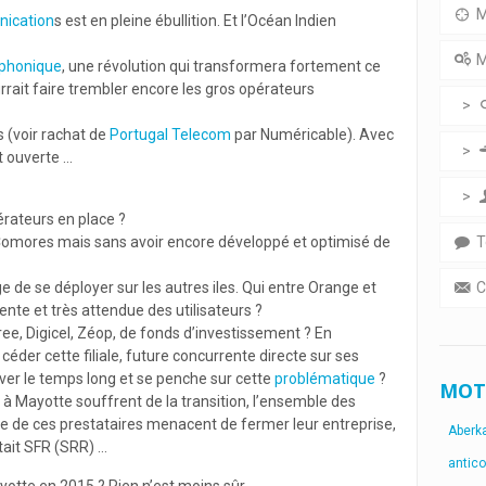
M
ication
s est en pleine ébullition. Et l’Océan Indien
M
éphonique
, une révolution qui transformera fortement ce
rrait faire trembler encore les gros opérateurs
s (voir rachat de
Portugal Telecom
par Numéricable). Avec
t ouverte …
érateurs en place ?
 Comores mais sans avoir encore développé et optimisé de
T
 de se déployer sur les autres iles. Qui entre Orange et
C
ente et très attendue des utilisateurs ?
e, Digicel, Zéop, de fonds d’investissement ? En
der cette filiale, future concurrente directe sur ses
ver le temps long et se penche sur cette
problématique
?
MOT
 à Mayotte souffrent de la transition, l’ensemble des
e de ces prestataires menacent de fermer leur entreprise,
Aberk
tait SFR (SRR) …
antic