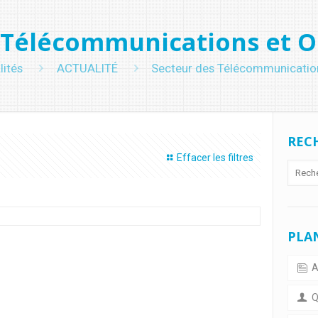
 Télécommunications et O
lités
ACTUALITÉ
Secteur des Télécommunication
RECH
Effacer les filtres
PLAN
A
Qu