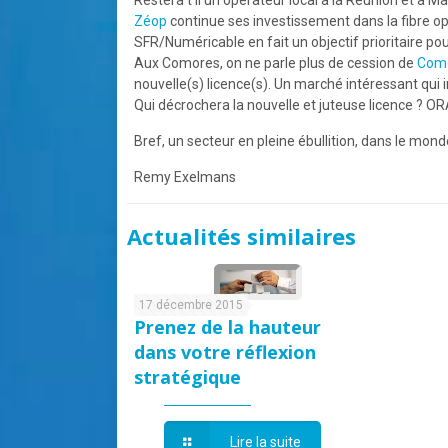
Restera t il un opérateur local à la Réunion et à M
Zéop
continue ses investissement dans la fibre op
SFR/Numéricable en fait un objectif prioritaire pou
Aux Comores, on ne parle plus de cession de
Como
nouvelle(s) licence(s). Un marché intéressant qui
Qui décrochera la nouvelle et juteuse licence ? 
Bref, un secteur en pleine ébullition, dans le mond
Remy Exelmans
Actualités similaires
17 décembre 2015
Prenez de la hauteur
dans votre réflexion
stratégique
Lire la suite